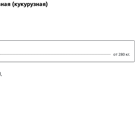
ая (кукурузная)
от 280 кг.
,
ть