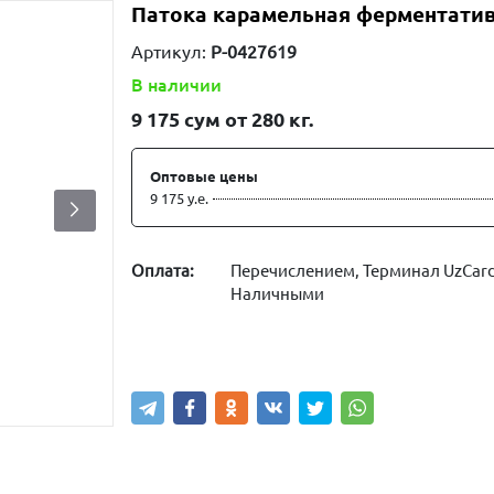
Патока карамельная ферментативн
Артикул:
P-0427619
В наличии
9 175
сум от 280 кг.
Оптовые цены
9 175 у.е.
Оплата:
Перечислением, Терминал UzCard
Наличными
Купить
В корзину
Написа